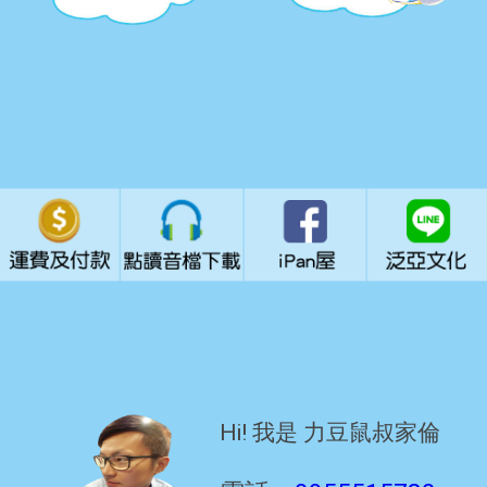
Hi! 我是 力豆鼠叔家倫